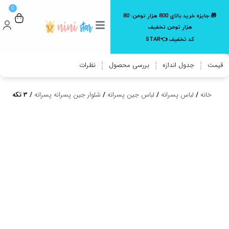
0
🎁 جایزه خرید بالای 800 هزار تومن:
80
هزار تومن تخفیف
کد تخفیف 👈STAR
قیمت
جدول اندازه
بررسی محصول
نظرات
خانه
/
لباس پسرانه
/
لباس جین پسرانه
/
شلوار جین پسرانه پسرانه
/ 3 تکه کت و شلوار جین پسرانه طرح LEVIS مناسب 2 تا 10 سال