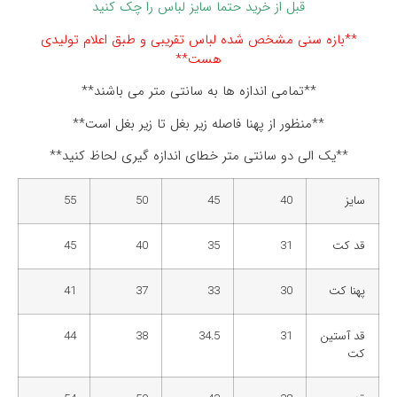
قبل از خرید حتما سایز لباس را چک کنید
**بازه سنی مشخص شده لباس تقریبی و طبق اعلام تولیدی
هست**
**تمامی اندازه ها به سانتی متر می باشند**
**منظور از پهنا فاصله زیر بغل تا زیر بغل است**
**یک الی دو سانتی متر خطای اندازه گیری لحاظ کنید**
سایز
40
45
50
55
قد کت
31
35
40
45
پهنا کت
30
33
37
41
قد آستین
31
34.5
38
44
کت