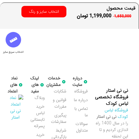
قیمت محصول
انتخاب سایز و رنگ
1,199,000
تومان
1,650,000
انتخاب سریع سایز
درباره
خدمات
لینک
نماد
سایت
مشتریان
های
های
نی نی استار
فروشگاه
شکایات
مفید
اعتماد
فروشگاه تخصصی
وبلاگ
درباره ما
قوانین و
لباس کودک
مقررات
خرید
تماس با
فروشگاه لباس
لباس
ما
پیگیری
کودک
نی نی استار
تابستانی
سفارشات
را در سال 1400 راه
سوالات
پسرانه
اندازی کردیم و تا
متداول
شرایط
خرید
این لحظه
بازگردانی