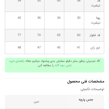
قد
38
43
50
54
تیشرت
پهنا
30
34
36
40
تیشرت
قد شلوار
60
65
70
77
دور ران
41
45
47
48
اگه نمیدونی چطور سایز دقیقو سفارش بدی پیشنهاد میکنیم مقاله
راهنمای خرید
لباس بچه گانه
را مطالعه کنی
مشخصات فنی محصول
توضیحات تکمیلی
جنس پارچه
جین