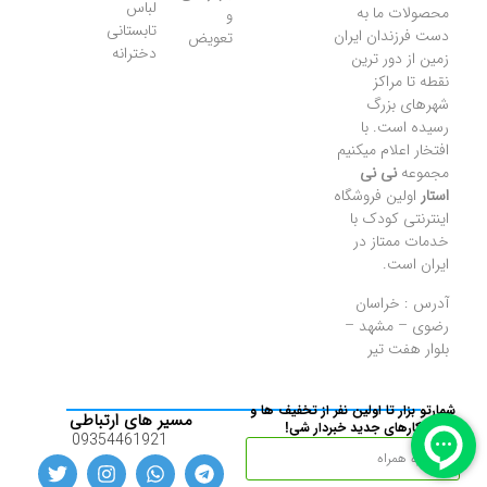
لباس
محصولات ما به
و
تابستانی
دست فرزندان ایران
تعویض
دخترانه
زمین از دور ترین
نقطه تا مراکز
شهرهای بزرگ
رسیده است. با
افتخار اعلام میکنیم
مجموعه
نی نی
استار
اولین فروشگاه
اینترنتی کودک با
خدمات ممتاز در
ایران است.
آدرس : خراسان
رضوی – مشهد –
بلوار هفت تیر
شمارتو بزار تا اولین نفر از تخفیف ها و
مسیر های ارتباطی
کارهای جدید خبردار شی!
09354461921