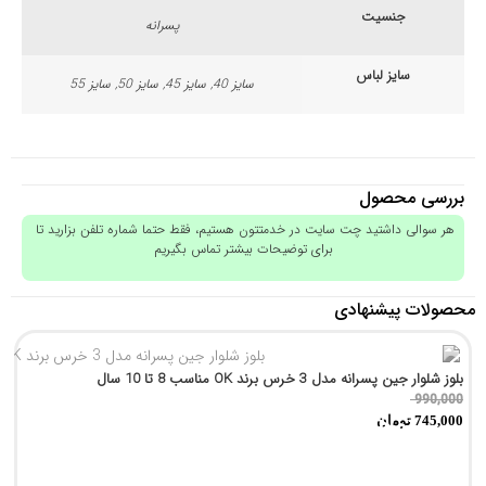
جنسیت
پسرانه
سایز لباس
سایز 40, سایز 45, سایز 50, سایز 55
بررسی محصول
هر سوالی داشتید چت سایت در خدمتتون هستیم، فقط حتما شماره تلفن بزارید تا
برای توضیحات بیشتر تماس بگیریم
محصولات پیشنهادی
بلوز شلوار جین پسرانه مدل 3 خرس برند OK مناسب 8 تا 10 سال
990,000
تمام شد!
745,000
تومان