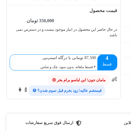
قیمت محصول
350,000
تومان
در حال حاضر این محصول در انبار موجود نیست و در دسترس نمی
باشد.
4
87,500 تومانی با درگاه اسنپ‌پی
قسط
۴ قسط ماهانه. بدون سود، چک و ضامن.
👶
مامان جون! این لباسو برام بخر 😍
👩‍🍼
قیمتشم عالیه! زود بخرم قبل تموم شدن؟ 😅
لاین
ارسال فوق سریع سفارشات