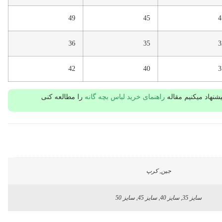
49
45
4
36
35
3
42
40
3
نهاد میکنیم مقاله
راهنمای خرید لباس بچه گانه
را مطالعه کنی
جین, کرپ
سایز 35, سایز 40, سایز 45, سایز 50