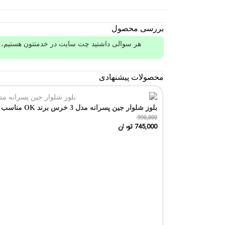
بررسی محصول
هر سوالی داشتید چت سایت در خدمتتون هستیم، ف
محصولات پیشنهادی
بلوز شلوار جین پسرانه مدل 3 خرس برند OK مناسب 8 تا 10 سال
990,000
745,000
تومان
تمام شد!