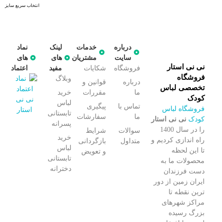
انتخاب سریع سایز
درباره
خدمات
لینک
نماد
سایت
مشتریان
های
های
نی نی استار
فروشگاه
شکایات
مفید
اعتماد
فروشگاه
وبلاگ
درباره
قوانین و
تخصصی لباس
ما
مقررات
خرید
کودک
لباس
تماس با
پیگیری
فروشگاه لباس
تابستانی
ما
سفارشات
کودک
نی نی استار
پسرانه
را در سال 1400
سوالات
شرایط
خرید
راه اندازی کردیم و
متداول
بازگردانی
لباس
تا این لحظه
و تعویض
تابستانی
محصولات ما به
دخترانه
دست فرزندان
ایران زمین از دور
ترین نقطه تا
مراکز شهرهای
بزرگ رسیده