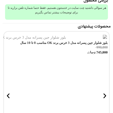
بررسی محصول
هر سوالی داشتید چت سایت در خدمتتون هستیم، فقط حتما شماره تلفن بزارید تا
برای توضیحات بیشتر تماس بگیریم
محصولات پیشنهادی
بلوز شلوار جین پسرانه مدل 3 خرس برند OK مناسب 8 تا 10 سال
990,000
تمام شد!
745,000
تومان