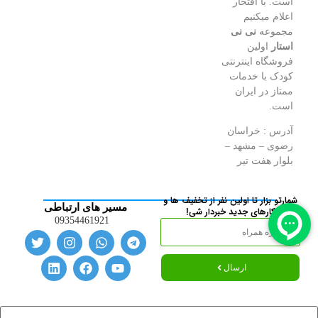
است. با افتخار
اعلام میکنیم
مجموعه
نی نی
استار
اولین
فروشگاه اینترنتی
کودک با خدمات
ممتاز در ایران
است.
آدرس : خراسان
رضوی – مشهد –
بلوار هفت تیر
شمارتو بزار تا اولین نفر از تخفیف ها و
مسیر های ارتباطی
کارهای جدید خبردار شی!
09354461921
ارسال