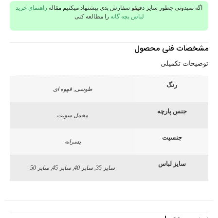
اگه نمیدونی چطور سایز دقیقو سفارش بدی پیشنهاد میکنیم مقاله
راهنمای خرید
لباس بچه گانه
را مطالعه کنی
مشخصات فنی محصول
توضیحات تکمیلی
رنگ
طوسی, قهوه ای
جنس پارچه
مخمل سویت
جنسیت
پسرانه
سایز لباس
سایز 35, سایز 40, سایز 45, سایز 50