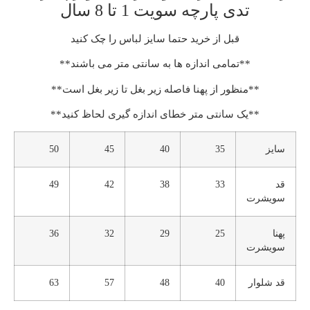
تدی پارچه سویت 1 تا 8 سال
قبل از خرید حتما سایز لباس را چک کنید
**تمامی اندازه ها به سانتی متر می باشند**
**منظور از پهنا فاصله زیر بغل تا زیر بغل است**
**یک سانتی متر خطای اندازه گیری لحاظ کنید**
سایز
35
40
45
50
قد
33
38
42
49
سویشرت
پهنا
25
29
32
36
سویشرت
قد شلوار
40
48
57
63