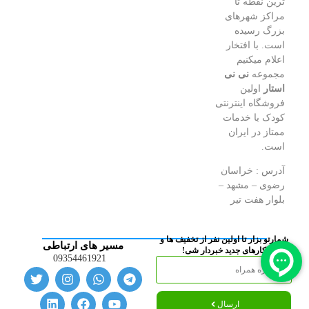
ترین نقطه تا
مراکز شهرهای
بزرگ رسیده
است. با افتخار
اعلام میکنیم
مجموعه
نی نی
استار
اولین
فروشگاه اینترنتی
کودک با خدمات
ممتاز در ایران
است.
آدرس : خراسان
رضوی – مشهد –
بلوار هفت تیر
شمارتو بزار تا اولین نفر از تخفیف ها و
مسیر های ارتباطی
کارهای جدید خبردار شی!
09354461921
ارسال