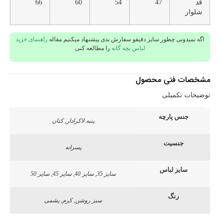
قد
47
54
60
66
شلوار
اگه نمیدونی چطور سایز دقیقو سفارش بدی پیشنهاد میکنیم مقاله
راهنمای خرید
لباس بچه گانه
را مطالعه کنی
مشخصات فنی محصول
توضیحات تکمیلی
جنس پارچه
پنبه لاکرادار, کتان
جنسیت
پسرانه
سایز لباس
سایز 35, سایز 40, سایز 45, سایز 50
رنگ
سبز روشن, کرم, یشمی