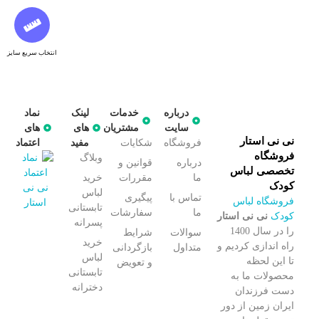
انتخاب سریع سایز
درباره
خدمات
لینک
نماد
سایت
مشتریان
های
های
نی نی استار
فروشگاه
شکایات
مفید
اعتماد
فروشگاه
وبلاگ
درباره
قوانین و
تخصصی لباس
ما
مقررات
خرید
کودک
لباس
تماس با
پیگیری
فروشگاه لباس
تابستانی
ما
سفارشات
کودک
نی نی استار
پسرانه
را در سال 1400
سوالات
شرایط
خرید
راه اندازی کردیم و
متداول
بازگردانی
لباس
تا این لحظه
و تعویض
تابستانی
محصولات ما به
دخترانه
دست فرزندان
ایران زمین از دور