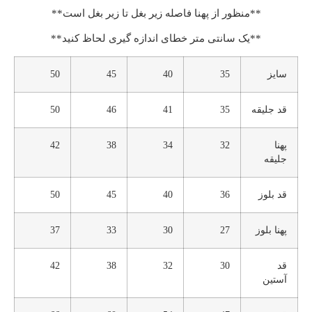
**منظور از پهنا فاصله زیر بغل تا زیر بغل است**
**یک سانتی متر خطای اندازه گیری لحاظ کنید**
سایز
35
40
45
50
قد جلیقه
35
41
46
50
پهنا
32
34
38
42
جلیقه
قد بلوز
36
40
45
50
پهنا بلوز
27
30
33
37
قد
30
32
38
42
آستین