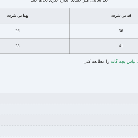
**یک سانتی متر خطای اندازه گیری لحاظ کنید**
قد تی شرت
پهنا تی شرت
26
36
28
41
 لباس بچه گانه
را مطالعه کنی