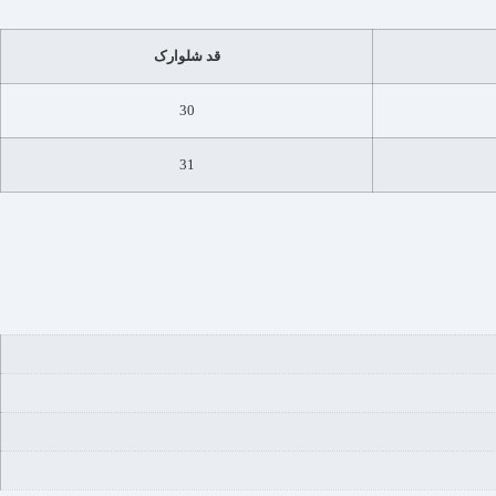
قد شلوارک
30
31