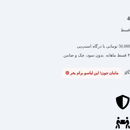
4
قسط
50,000 تومانی با درگاه اسنپ‌پی
۴ قسط ماهانه. بدون سود، چک و ضامن.
👶
قول می‌دم با این 