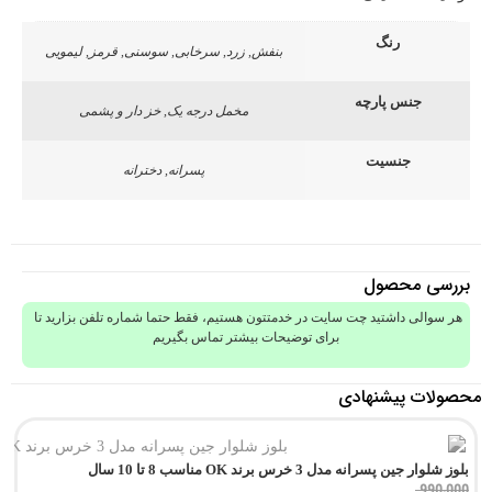
رنگ
بنفش, زرد, سرخابی, سوسنی, قرمز, لیمویی
جنس پارچه
مخمل درجه یک, خز دار و پشمی
جنسیت
پسرانه, دخترانه
بررسی محصول
هر سوالی داشتید چت سایت در خدمتتون هستیم، فقط حتما شماره تلفن بزارید تا
برای توضیحات بیشتر تماس بگیریم
محصولات پیشنهادی
بلوز شلوار جین پسرانه مدل 3 خرس برند OK مناسب 8 تا 10 سال
990,000