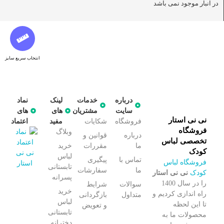
در انبار موجود نمی باشد
انتخاب سریع سایز
درباره
خدمات
لینک
نماد
سایت
مشتریان
های
های
نی نی استار
فروشگاه
شکایات
مفید
اعتماد
فروشگاه
وبلاگ
درباره
قوانین و
تخصصی لباس
ما
مقررات
خرید
کودک
لباس
تماس با
پیگیری
فروشگاه لباس
تابستانی
ما
سفارشات
کودک
نی نی استار
پسرانه
را در سال 1400
سوالات
شرایط
خرید
راه اندازی کردیم و
متداول
بازگردانی
لباس
تا این لحظه
و تعویض
تابستانی
محصولات ما به
دخترانه