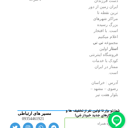
دست فرزندان
ایران زمین از دور
ترین نقطه تا
مراکز شهرهای
بزرگ رسیده
است. با افتخار
اعلام میکنیم
مجموعه
نی نی
استار
اولین
فروشگاه اینترنتی
کودک با خدمات
ممتاز در ایران
است.
آدرس : خراسان
رضوی – مشهد –
بلوار هفت تیر
شمارتو بزار تا اولین نفر از تخفیف ها و
مسیر های ارتباطی
کارهای جدید خبردار شی!
09354461921