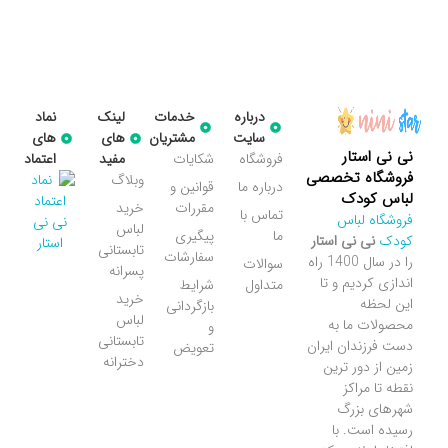
درباره
خدمات
لینک
نماد
سایت
مشتریان
های
های
نی نی استار
فروشگاه
شکایات
مفید
اعتماد
فروشگاه تخصصی
وبلاگ
درباره ما
قوانین و
لباس کودک
مقررات
خرید
تماس با
فروشگاه لباس
لباس
ما
پیگیری
کودک
نی نی استار
تابستانی
سفارشات
را در سال 1400 راه
سوالات
پسرانه
اندازی کردیم و تا
متداول
شرایط
خرید
این لحظه
بازگردانی
لباس
محصولات ما به
و
تابستانی
دست فرزندان ایران
تعویض
دخترانه
زمین از دور ترین
نقطه تا مراکز
شهرهای بزرگ
رسیده است. با