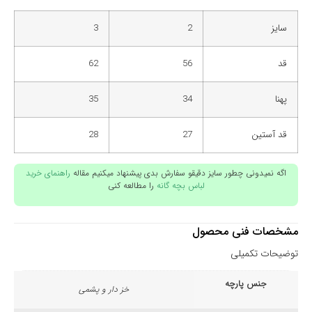
سایز
2
3
قد
56
62
پهنا
34
35
قد آستین
27
28
اگه نمیدونی چطور سایز دقیقو سفارش بدی پیشنهاد میکنیم مقاله
راهنمای خرید
لباس بچه گانه
را مطالعه کنی
مشخصات فنی محصول
توضیحات تکمیلی
جنس پارچه
خز دار و پشمی