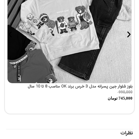
بلوز شلوار جین پسرانه مدل 3 خرس برند OK مناسب 8 تا 10 سال
پی
0
990,000
745,000
تومان
0
نظرات