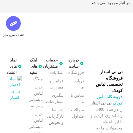
در انبار موجود نمی باشد
انتخاب سریع سایز
درباره
خدمات
لینک
نماد
سایت
مشتریان
های
های
نی نی استار
فروشگاه
شکایات
مفید
اعتماد
فروشگاه
وبلاگ
درباره
قوانین و
تخصصی لباس
ما
مقررات
خرید
کودک
لباس
تماس با
پیگیری
فروشگاه لباس
تابستانی
ما
سفارشات
کودک
نی نی استار
پسرانه
را در سال 1400
سوالات
شرایط
خرید
راه اندازی کردیم و
متداول
بازگردانی
لباس
تا این لحظه
و تعویض
تابستانی
محصولات ما به
دخترانه