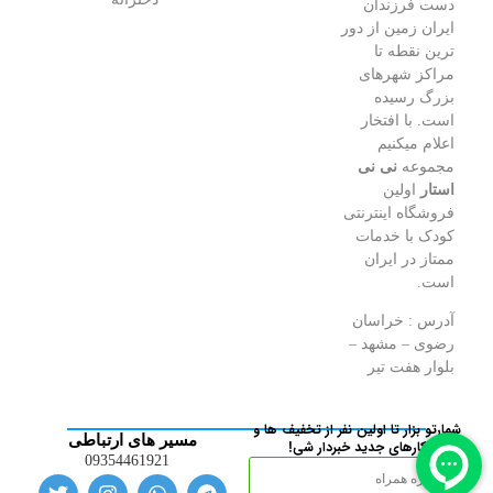
دست فرزندان
ایران زمین از دور
ترین نقطه تا
مراکز شهرهای
بزرگ رسیده
است. با افتخار
اعلام میکنیم
مجموعه
نی نی
استار
اولین
فروشگاه اینترنتی
کودک با خدمات
ممتاز در ایران
است.
آدرس : خراسان
رضوی – مشهد –
بلوار هفت تیر
شمارتو بزار تا اولین نفر از تخفیف ها و
مسیر های ارتباطی
کارهای جدید خبردار شی!
09354461921