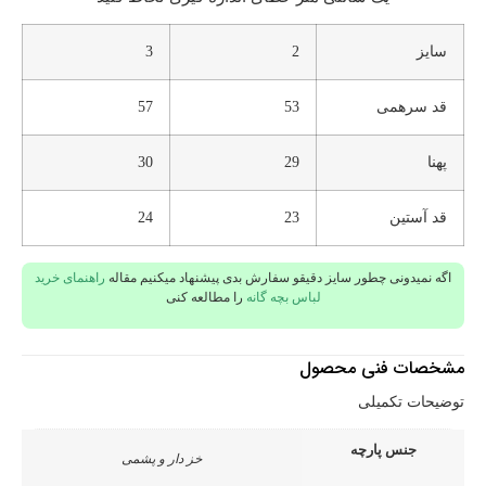
سایز
2
3
قد سرهمی
53
57
پهنا
29
30
قد آستین
23
24
اگه نمیدونی چطور سایز دقیقو سفارش بدی پیشنهاد میکنیم مقاله
راهنمای خرید
لباس بچه گانه
را مطالعه کنی
مشخصات فنی محصول
توضیحات تکمیلی
جنس پارچه
خز دار و پشمی