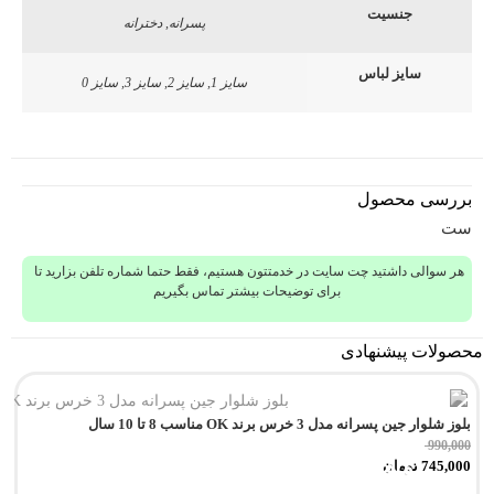
جنسیت
پسرانه, دخترانه
سایز لباس
سایز 1, سایز 2, سایز 3, سایز 0
بررسی محصول
ست
هر سوالی داشتید چت سایت در خدمتتون هستیم، فقط حتما شماره تلفن بزارید تا
برای توضیحات بیشتر تماس بگیریم
محصولات پیشنهادی
بلوز شلوار جین پسرانه مدل 3 خرس برند OK مناسب 8 تا 10 سال
990,000
تمام شد!
745,000
تومان