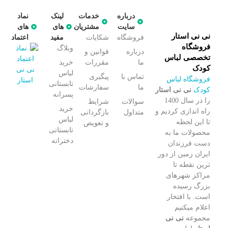
درباره
خدمات
لینک
نماد
سایت
مشتریان
های
های
نی نی استار
فروشگاه
شکایات
مفید
اعتماد
فروشگاه
وبلاگ
درباره
قوانین و
تخصصی لباس
ما
مقررات
خرید
کودک
لباس
تماس با
پیگیری
فروشگاه لباس
تابستانی
ما
سفارشات
کودک
نی نی استار
پسرانه
را در سال 1400
سوالات
شرایط
خرید
راه اندازی کردیم و
متداول
بازگردانی
لباس
تا این لحظه
و تعویض
تابستانی
محصولات ما به
دخترانه
دست فرزندان
ایران زمین از دور
ترین نقطه تا
مراکز شهرهای
بزرگ رسیده
است. با افتخار
اعلام میکنیم
مجموعه
نی نی