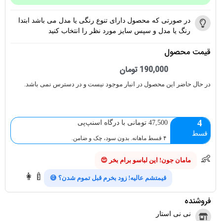
در صورتی که محصول دارای تنوع رنگی یا مدل می باشد ابتدا
رنگ یا مدل و سپس سایز مورد نظر را انتخاب کنید
قیمت محصول
190,000
تومان
در حال حاضر این محصول در انبار موجود نیست و در دسترس نمی باشد.
4
47,500 تومانی با درگاه اسنپ‌پی
قسط
۴ قسط ماهانه. بدون سود، چک و ضامن.
👶
مامان جون! این لباسو برام بخر 😍
👩‍🍼
قیمتشم عالیه! زود بخرم قبل تموم شدن؟ 😅
فروشنده
نی نی استار