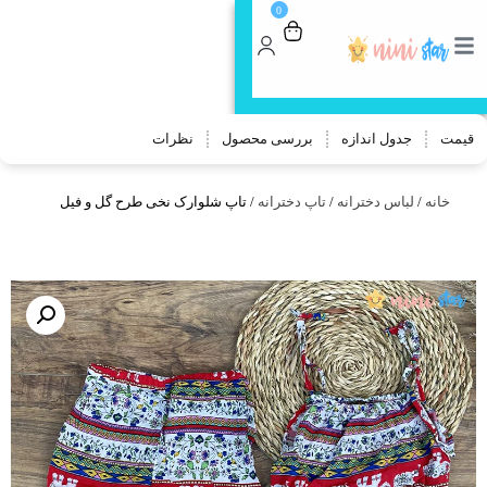
0
🎁 جایزه خرید بالای 800 هزار تومن:
80
هزار تومن تخفیف
کد تخفیف 👈STAR
قیمت
جدول اندازه
بررسی محصول
نظرات
خانه
/
لباس دخترانه
/
تاپ دخترانه
/ تاپ شلوارک نخی طرح گل و فیل