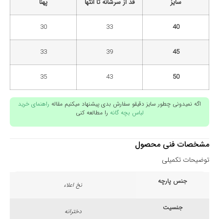
سایز
قد از سرشانه تا انتها
پهنا
30
33
40
33
39
45
35
43
50
اگه نمیدونی چطور سایز دقیقو سفارش بدی پیشنهاد میکنیم مقاله
راهنمای خرید
لباس بچه گانه
را مطالعه کنی
مشخصات فنی محصول
توضیحات تکمیلی
جنس پارچه
نخ اعلاء
جنسیت
دخترانه