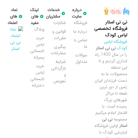
درباره
خدمات
لینک
نماد
سایت
مشتریان
های
های
نی نی استار
فروشگاه
شکایات
مفید
اعتماد
فروشگاه تخصصی
وبلاگ
درباره ما
قوانین و
لباس کودک
مقررات
خرید
تماس با
فروشگاه لباس
لباس
ما
پیگیری
کودک
نی نی استار
تابستانی
سفارشات
را در سال 1400 راه
سوالات
پسرانه
اندازی کردیم و تا
متداول
شرایط
خرید
این لحظه
بازگردانی
لباس
محصولات ما به
و
تابستانی
دست فرزندان ایران
تعویض
دخترانه
زمین از دور ترین
نقطه تا مراکز
شهرهای بزرگ
رسیده است. با
افتخار اعلام میکنیم
مجموعه
نی نی
استار
اولین فروشگاه
اینترنتی کودک با