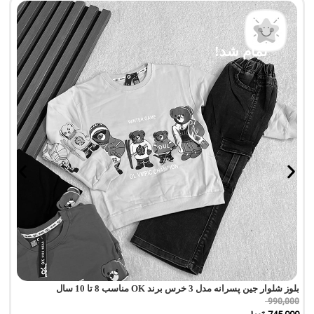
تمام شد!
بلوز شلوار جین پسرانه مدل 3 خرس برند OK مناسب 8 تا 10 سال
پی
0
990,000