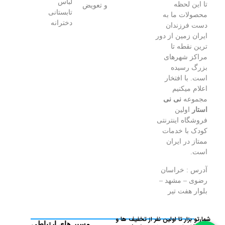
لباس
تا این لحظه
و تعویض
تابستانی
محصولات ما به
دخترانه
دست فرزندان
ایران زمین از دور
ترین نقطه تا
مراکز شهرهای
بزرگ رسیده
است. با افتخار
اعلام میکنیم
مجموعه
نی نی
استار
اولین
فروشگاه اینترنتی
کودک با خدمات
ممتاز در ایران
است.
آدرس : خراسان
رضوی – مشهد –
بلوار هفت تیر
شمارتو بزار تا اولین نفر از تخفیف ها و
مسیر های ارتباطی