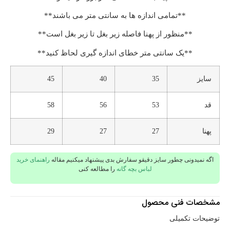
**تمامی اندازه ها به سانتی متر می باشند**
**منظور از پهنا فاصله زیر بغل تا زیر بغل است**
**یک سانتی متر خطای اندازه گیری لحاظ کنید**
سایز
35
40
45
قد
53
56
58
پهنا
27
27
29
اگه نمیدونی چطور سایز دقیقو سفارش بدی پیشنهاد میکنیم مقاله
راهنمای خرید
لباس بچه گانه
را مطالعه کنی
مشخصات فنی محصول
توضیحات تکمیلی