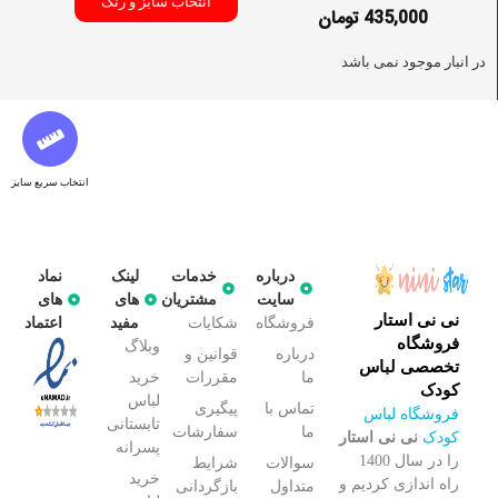
انتخاب سایز و رنگ
435,000
تومان
در انبار موجود نمی باشد
انتخاب سریع سایز
درباره
خدمات
لینک
نماد
سایت
مشتریان
های
های
نی نی استار
فروشگاه
شکایات
مفید
اعتماد
فروشگاه
وبلاگ
درباره
قوانین و
تخصصی لباس
ما
مقررات
خرید
کودک
لباس
تماس با
پیگیری
فروشگاه لباس
تابستانی
ما
سفارشات
کودک
نی نی استار
پسرانه
را در سال 1400
سوالات
شرایط
خرید
راه اندازی کردیم و
متداول
بازگردانی