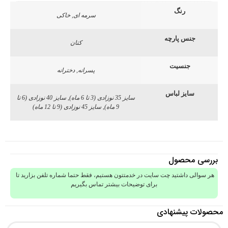
رنگ
سرمه ای, خاکی
جنس پارچه
کتان
جنسیت
پسرانه, دخترانه
سایز لباس
سایز 35 نوزادی (3 تا 6 ماه), سایز 40 نوزادی (6 تا
9 ماه), سایز 45 نوزادی (9 تا 12 ماه)
بررسی محصول
هر سوالی داشتید چت سایت در خدمتتون هستیم، فقط حتما شماره تلفن بزارید تا
برای توضیحات بیشتر تماس بگیریم
محصولات پیشنهادی