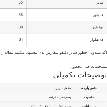
سایز
55
قد بلوز
55
پهنا بلوز
38
قد شلوار
81
اگه نمیدونی چطور سایز دقیقو سفارش بدی پیشنهاد میکنیم مقاله
را
مشخصات فنی محصول
توضیحات تکمیلی
جنس پارچه
ملانژ سوپر
جنسیت
پسرانه, دخترانه
سایز لباس
سایز 55, سایز 60, سایز 65