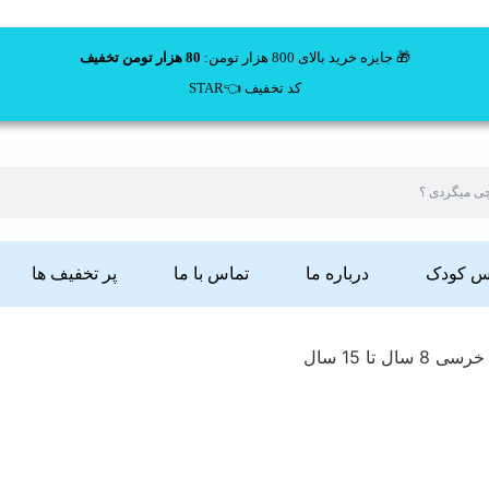
🎁 جایزه خرید بالای 800 هزار تومن:
80 هزار تومن تخفیف
کد تخفیف 👈STAR
اس کودک
درباره ما
تماس با ما
پر تخفیف ها
 تا 15 سال