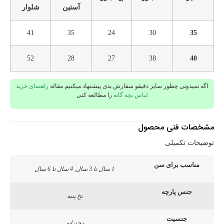
آستین
شلوار
41
35
24
30
35
52
28
27
38
40
اگه نمیدونی چطور سایز دقیقو سفارش بدی پیشنهاد میکنیم مقاله
راهنمای خرید
لباس بچه گانه
را مطالعه کنی
مشخصات فنی محصول
توضیحات تکمیلی
مناسب برای سن
1 سال تا 3 سال, 4 سال تا 6 سال
جنس پارچه
نخ پنبه
جنسیت
دخترانه