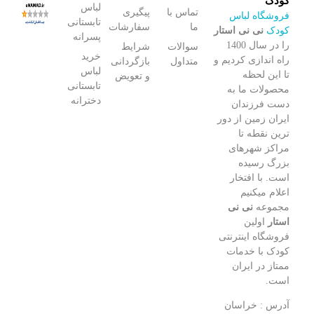
کودک
لباس
تماس با
پیگیری
فروشگاه لباس
تابستانی
ما
سفارشات
کودک
نی نی استار
پسرانه
را در سال 1400
سوالات
شرایط
خرید
راه اندازی کردیم و
متداول
بازگردانی
لباس
تا این لحظه
و تعویض
تابستانی
محصولات ما به
دخترانه
دست فرزندان
ایران زمین از دور
ترین نقطه تا
مراکز شهرهای
بزرگ رسیده
است. با افتخار
اعلام میکنیم
مجموعه
نی نی
استار
اولین
فروشگاه اینترنتی
کودک با خدمات
ممتاز در ایران
است.
آدرس : خراسان