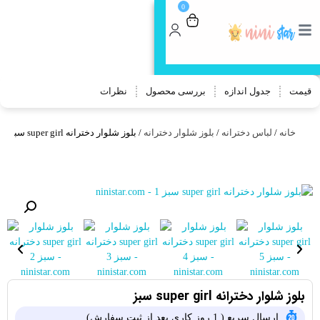
0
🎁 جایزه خرید بالای 800 هزار تومن:
80
هزار تومن تخفیف
کد تخفیف 👈STAR
قیمت
جدول اندازه
بررسی محصول
نظرات
خانه
/
لباس دخترانه
/
بلوز شلوار دخترانه
/ بلوز شلوار دخترانه super girl سبز
بلوز شلوار دخترانه super girl سبز
ارسال سریع ( 1 روز کاری بعد از ثبت سفارش)