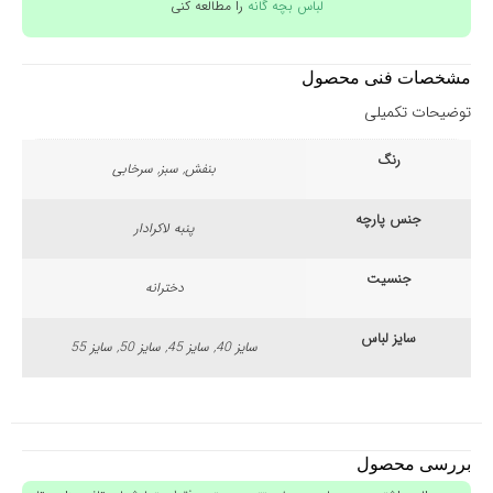
لباس بچه گانه
را مطالعه کنی
مشخصات فنی محصول
توضیحات تکمیلی
رنگ
بنفش, سبز, سرخابی
جنس پارچه
پنبه لاکرادار
جنسیت
دخترانه
سایز لباس
سایز 40, سایز 45, سایز 50, سایز 55
بررسی محصول