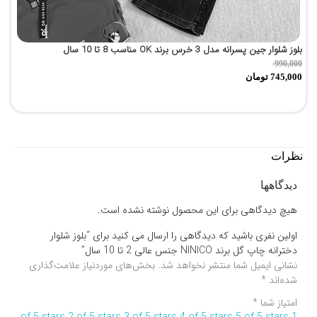
بلوز شلوار جین پسرانه مدل 3 خرس برند OK مناسب 8 تا 10 سال
پی
0
990,000
745,000
تومان
0
نظرات
دیدگاهها
هیچ دیدگاهی برای این محصول نوشته نشده است.
اولین نفری باشید که دیدگاهی را ارسال می کنید برای “بلوز شلوار
دخترانه چاپ گل برند NINICO جنس عالی 2 تا 10 سال”
نشانی ایمیل شما منتشر نخواهد شد.
بخش‌های موردنیاز علامت‌گذاری
شده‌اند
*
امتیاز شما
*
2 of 5 stars
3 of 5 stars
4 of 5 stars
5 of 5 stars
1 of 5 stars