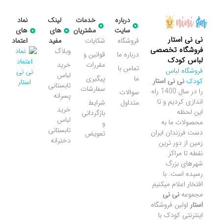
درباره
خدمات
لینک
نماد
سایت
مشتریان
های
های
نی نی استار
فروشگاه
شکایات
مفید
اعتماد
فروشگاه تخصصی
وبلاگ
درباره ما
قوانین و
لباس کودک
مقررات
خرید
تماس با
فروشگاه لباس
لباس
ما
پیگیری
کودک
نی نی استار
تابستانی
سفارشات
را در سال 1400 راه
سوالات
پسرانه
اندازی کردیم و تا
متداول
شرایط
خرید
این لحظه
بازگردانی
لباس
محصولات ما به
و
تابستانی
دست فرزندان ایران
تعویض
دخترانه
زمین از دور ترین
نقطه تا مراکز
شهرهای بزرگ
رسیده است. با
افتخار اعلام میکنیم
مجموعه
نی نی
استار
اولین فروشگاه
اینترنتی کودک با