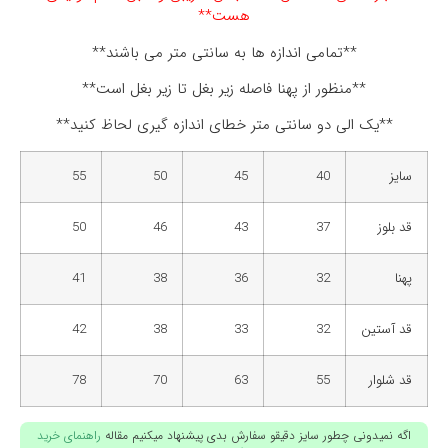
هست**
**تمامی اندازه ها به سانتی متر می باشند**
**منظور از پهنا فاصله زیر بغل تا زیر بغل است**
**یک الی دو سانتی متر خطای اندازه گیری لحاظ کنید**
سایز
40
45
50
55
قد بلوز
37
43
46
50
پهنا
32
36
38
41
قد آستین
32
33
38
42
قد شلوار
55
63
70
78
اگه نمیدونی چطور سایز دقیقو سفارش بدی پیشنهاد میکنیم مقاله
راهنمای خرید