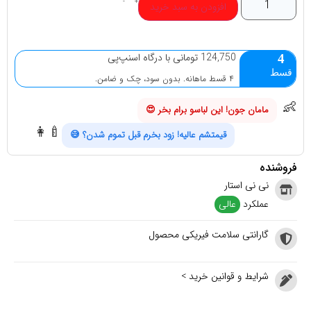
-
+
افزودن به سبد خرید
124,750 تومانی با درگاه اسنپ‌پی
4
قسط
۴ قسط ماهانه. بدون سود، چک و ضامن.
👶
مامان جون! این لباسو برام بخر 😍
👩‍🍼
قیمتشم عالیه! زود بخرم قبل تموم شدن؟ 😅
فروشنده
نی نی استار
عملکرد
عالی
گارانتی سلامت فیریکی محصول
شرایط و قوانین خرید >