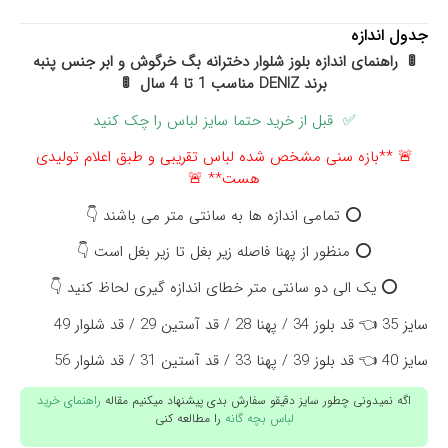
جدول اندازه
🚦 راهنمای اندازه بلوز شلوار دخترانه بگ خرگوش و ابر جنس پنبه
برند DENIZ مناسب 1 تا 4 سال 🚦
✅ قبل از خرید حتما سایز لباس را چک کنید
🚨 **بازه سنی مشخص شده لباس تقریبی و طبق اعلام تولیدی
هست** 🚨
⭕ تمامی اندازه ها به سانتی متر می باشند 👇
⭕ منظور از پهنا فاصله زیر بغل تا زیر بغل است 👇
⭕ یک الی دو سانتی متر خطای اندازه گیری لحاظ کنید 👇
سایز 35 👈 قد بلوز 34 / پهنا 28 / قد آستین 29 / قد شلوار 49
سایز 40 👈 قد بلوز 39 / پهنا 33 / قد آستین 31 / قد شلوار 56
اگه نمیدونی چطور سایز دقیقو سفارش بدی پیشنهاد میکنیم مقاله
راهنمای خرید
لباس بچه گانه
را مطالعه کنی