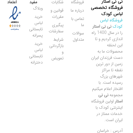
نی نی استار
فروشگاه
شکایات
مفید
اعتماد
فروشگاه تخصصی
وبلاگ
درباره ما
قوانین و
لباس کودک
مقررات
خرید
تماس با
فروشگاه لباس
لباس
ما
پیگیری
کودک
نی نی استار
تابستانی
سفارشات
را در سال 1400 راه
سوالات
پسرانه
اندازی کردیم و تا
متداول
شرایط
خرید
این لحظه
بازگردانی
لباس
محصولات ما به
و
تابستانی
دست فرزندان ایران
تعویض
دخترانه
زمین از دور ترین
نقطه تا مراکز
شهرهای بزرگ
رسیده است. با
افتخار اعلام میکنیم
مجموعه
نی نی
استار
اولین فروشگاه
اینترنتی کودک با
خدمات ممتاز در
ایران است.
آدرس : خراسان