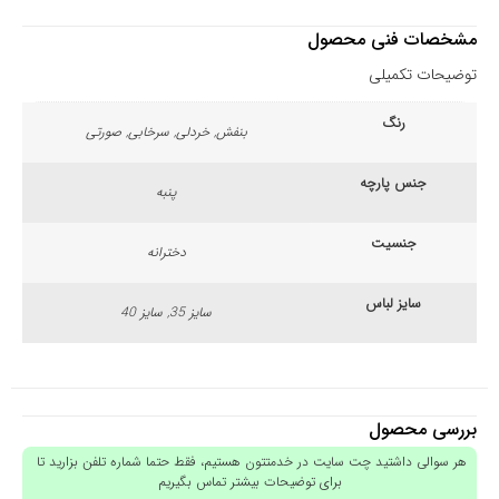
مشخصات فنی محصول
توضیحات تکمیلی
رنگ
بنفش, خردلی, سرخابی, صورتی
جنس پارچه
پنبه
جنسیت
دخترانه
سایز لباس
سایز 35, سایز 40
بررسی محصول
هر سوالی داشتید چت سایت در خدمتتون هستیم، فقط حتما شماره تلفن بزارید تا
برای توضیحات بیشتر تماس بگیریم