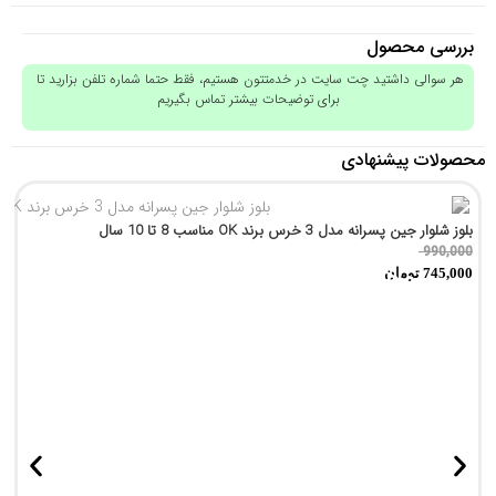
بررسی محصول
هر سوالی داشتید چت سایت در خدمتتون هستیم، فقط حتما شماره تلفن بزارید تا
برای توضیحات بیشتر تماس بگیریم
محصولات پیشنهادی
بلوز شلوار جین پسرانه مدل 3 خرس برند OK مناسب 8 تا 10 سال
990,000
تمام شد!
745,000
تومان