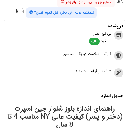
👶
مامان جون! این لباسو برام بخر 😍
👩‍🍼
قیمتشم عالیه! زود بخرم قبل تموم شدن؟ 😅
فروشنده
نی نی استار
عملکرد
عالی
گارانتی سلامت فیریکی محصول
شرایط و قوانین خرید >
جدول اندازه
راهنمای اندازه بلوز شلوار جین اسپرت
(دختر و پسر) کیفیت عالی NY مناسب 4 تا
8 سال