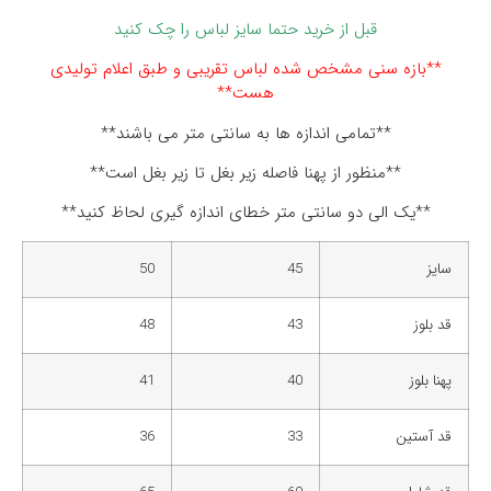
قبل از خرید حتما سایز لباس را چک کنید
**بازه سنی مشخص شده لباس تقریبی و طبق اعلام تولیدی
هست**
**تمامی اندازه ها به سانتی متر می باشند**
**منظور از پهنا فاصله زیر بغل تا زیر بغل است**
**یک الی دو سانتی متر خطای اندازه گیری لحاظ کنید**
سایز
45
50
قد بلوز
43
48
پهنا بلوز
40
41
قد آستین
33
36