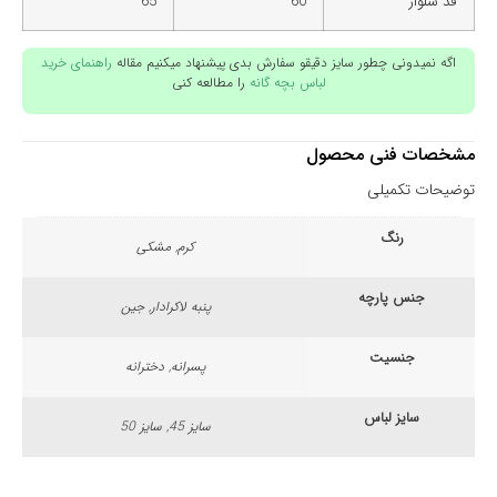
قد شلوار
60
65
اگه نمیدونی چطور سایز دقیقو سفارش بدی پیشنهاد میکنیم مقاله
راهنمای خرید
لباس بچه گانه
را مطالعه کنی
مشخصات فنی محصول
توضیحات تکمیلی
رنگ
کرم, مشکی
جنس پارچه
پنبه لاکرادار, جین
جنسیت
پسرانه, دخترانه
سایز لباس
سایز 45, سایز 50