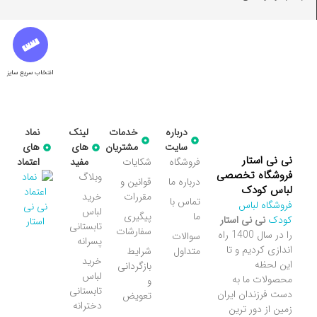
انتخاب سریع سایز
درباره
خدمات
لینک
نماد
سایت
مشتریان
های
های
نی نی استار
فروشگاه
شکایات
مفید
اعتماد
فروشگاه تخصصی
وبلاگ
درباره ما
قوانین و
لباس کودک
مقررات
خرید
تماس با
فروشگاه لباس
لباس
ما
پیگیری
کودک
نی نی استار
تابستانی
سفارشات
را در سال 1400 راه
سوالات
پسرانه
اندازی کردیم و تا
متداول
شرایط
خرید
این لحظه
بازگردانی
لباس
محصولات ما به
و
تابستانی
دست فرزندان ایران
تعویض
دخترانه
زمین از دور ترین