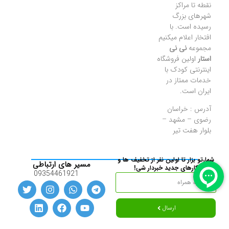
نقطه تا مراکز
شهرهای بزرگ
رسیده است. با
افتخار اعلام میکنیم
مجموعه
نی نی
استار
اولین فروشگاه
اینترنتی کودک با
خدمات ممتاز در
ایران است.
آدرس : خراسان
رضوی – مشهد –
بلوار هفت تیر
شمارتو بزار تا اولین نفر از تخفیف ها و
مسیر های ارتباطی
کارهای جدید خبردار شی!
09354461921
ارسال